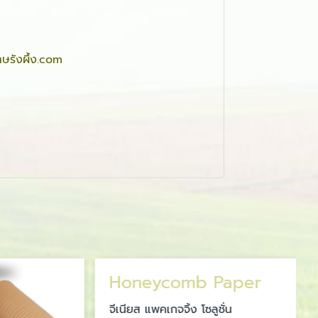
ษรังผึ้ง.com