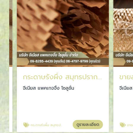
กระดาษรังผึ้ง สมุทรปราการ
จีเนียส แพคเกจจิ้ง โซลูชั่น
จีเนียส แพค
ดูรายละเอียด
กระดาษรังผึ้ง สมุทรปราการ
ขายส่งกระดาษร