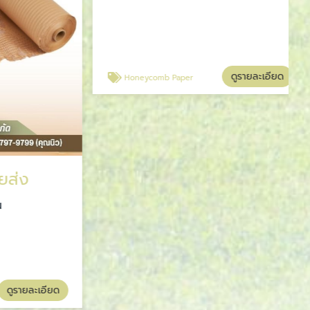
่ง
Honeycomb Paper
จีเนียส แพคเกจจิ้ง โซลูชั่น
รายละเอียด
ดูรายละเอียด
Honeycomb Paper