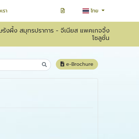
อเรา
ไทย
ังผึ้ง สมุทรปราการ - จีเนียส แพคเกจจิ้ง
โซลูชั่น
e-Brochure