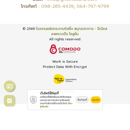
โทรศัพท์ :
098-285-4439
,
064-797-9799
© 2569
โรงงานผลิตกระดาษรังผึ้ง สมุทรปราการ - จีเนียส
แพคเกจจิ้ง โซลูชั่น
All rights reserved.
Work is Secure
Protect Data With Encrypt
Powered By
เว็บไซต์นี้ใช้คุกกี้
Thailand YellowPages
เราใช้คุกกี้เพื่อเพิ่มประสิทธิภาพและ
ตั้งค่าคุกกี้
ยอมรับ
มอบประสบการณ์ความพึงพอใจ
ของท่านในการใช้งานเว็บไซต์
เรียน
รู้เพิ่มเติม